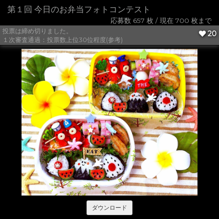
第１回 今日のお弁当フォトコンテスト
応募数 657 枚 / 現在 700 枚まで
投票は締め切りました。
20
１次審査通過：投票数上位30位程度(参考)
ダウンロード